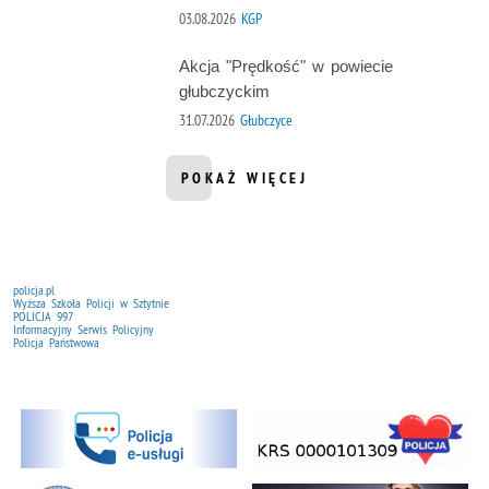
03.08.2026
KGP
Akcja "Prędkość" w powiecie
głubczyckim
31.07.2026
Głubczyce
POKAŻ WIĘCEJ
INFORMACJI Z DZIAŁU AKTUALNOŚ
policja.pl
Wyższa Szkoła Policji w Sztytnie
POLICJA 997
Informacyjny Serwis Policyjny
Policja Państwowa