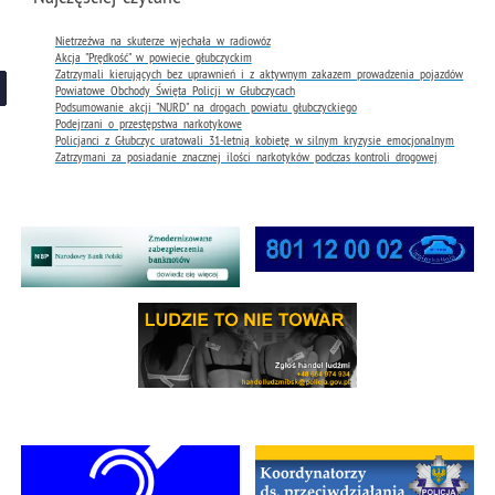
Nietrzeźwa na skuterze wjechała w radiowóz
Akcja "Prędkość" w powiecie głubczyckim
Zatrzymali kierujących bez uprawnień i z aktywnym zakazem prowadzenia pojazdów
Powiatowe Obchody Święta Policji w Głubczycach
Podsumowanie akcji "NURD" na drogach powiatu głubczyckiego
Podejrzani o przestępstwa narkotykowe
Policjanci z Głubczyc uratowali 31-letnią kobietę w silnym kryzysie emocjonalnym
Zatrzymani za posiadanie znacznej ilości narkotyków podczas kontroli drogowej