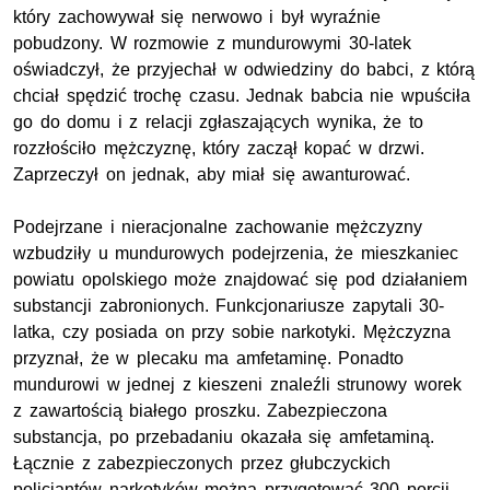
który zachowywał się nerwowo i był wyraźnie
pobudzony. W rozmowie z mundurowymi 30-latek
oświadczył, że przyjechał w odwiedziny do babci, z którą
chciał spędzić trochę czasu. Jednak babcia nie wpuściła
go do domu i z relacji zgłaszających wynika, że to
rozzłościło mężczyznę, który zaczął kopać w drzwi.
Zaprzeczył on jednak, aby miał się awanturować.
Podejrzane i nieracjonalne zachowanie mężczyzny
wzbudziły u mundurowych podejrzenia, że mieszkaniec
powiatu opolskiego może znajdować się pod działaniem
substancji zabronionych. Funkcjonariusze zapytali 30-
latka, czy posiada on przy sobie narkotyki. Mężczyzna
przyznał, że w plecaku ma amfetaminę. Ponadto
mundurowi w jednej z kieszeni znaleźli strunowy worek
z zawartością białego proszku. Zabezpieczona
substancja, po przebadaniu okazała się amfetaminą.
Łącznie z zabezpieczonych przez głubczyckich
policjantów narkotyków można przygotować 300 porcji