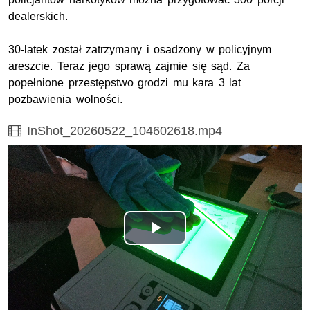
dealerskich.
30-latek został zatrzymany i osadzony w policyjnym
areszcie. Teraz jego sprawą zajmie się sąd. Za
popełnione przestępstwo grodzi mu kara 3 lat
pozbawienia wolności.
Film
InShot_20260522_104602618.mp4
Odtwórz
wideo