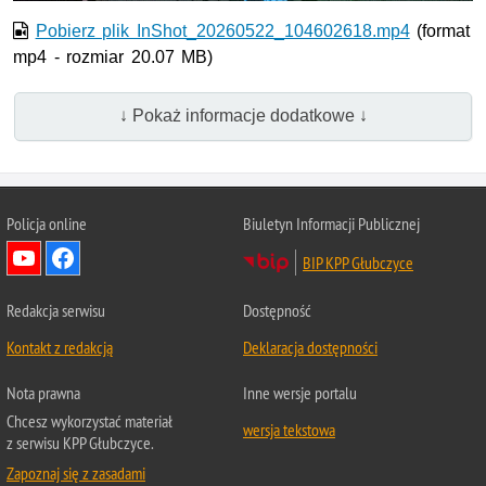
Pobierz plik InShot_20260522_104602618.mp4
(format
mp4 - rozmiar 20.07 MB)
↓ Pokaż informacje dodatkowe ↓
Policja online
Biuletyn Informacji Publicznej
BIP KPP Głubczyce
Redakcja serwisu
Dostępność
Kontakt z redakcją
Deklaracja dostępności
Nota prawna
Inne wersje portalu
Chcesz wykorzystać materiał
wersja tekstowa
z serwisu KPP Głubczyce.
Zapoznaj się z zasadami