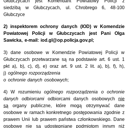
Głubczycach jest Komendant Powiatowy Policji z
siedzibą w Głubczycach, ul. Chrobrego 6, 48-100
Głubczyce
2) inspektorem ochrony danych (IOD) w Komendzie
Powiatowej Policji w Głubczycach jest Pani Olga
Sawicka, e-mail: iod.gl@op.policja.gov.pl;
3) dane osobowe w Komendzie Powiatowej Policji w
Głubczycach przetwarzane są na podstawie art. 6 ust. 1
pkt a), b), c), d), e) oraz art. 9 ust. 2 lit. a), b), f), h),
j)
ogólnego rozporządzenia
o ochronie danych osobowych
;
4)
W rozumieniu
ogólnego rozporządzenia o ochronie
danych odbiorcami
odbiorcami danych osobowych
nie
są
organy publiczne, które mogą otrzymywać dane
osobowe w ramach konkretnego postępowania zgodnie z
prawem Unii lub prawem państwa członkowskiego. Dane
osobowe nie są udostępniane podmiotom innym niż