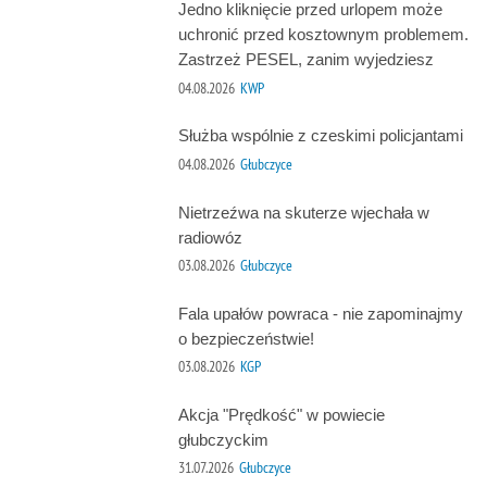
Jedno kliknięcie przed urlopem może
uchronić przed kosztownym problemem.
Zastrzeż PESEL, zanim wyjedziesz
04.08.2026
KWP
Służba wspólnie z czeskimi policjantami
04.08.2026
Głubczyce
Nietrzeźwa na skuterze wjechała w
radiowóz
03.08.2026
Głubczyce
Fala upałów powraca - nie zapominajmy
o bezpieczeństwie!
03.08.2026
KGP
Akcja "Prędkość" w powiecie
głubczyckim
31.07.2026
Głubczyce