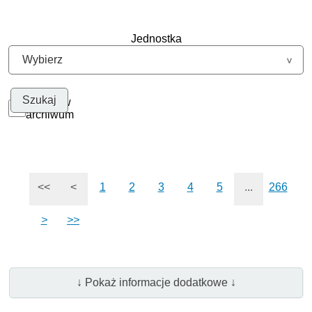
Jednostka
Szukaj w
archiwum
<<
<
1
2
3
4
5
...
266
>
>>
↓ Pokaż informacje dodatkowe ↓