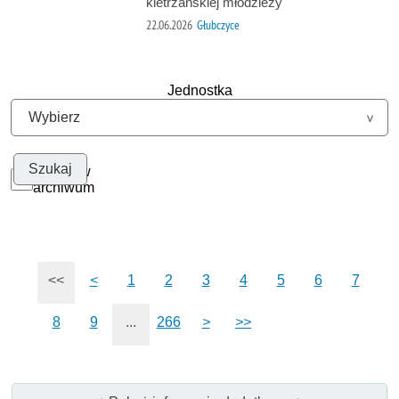
kietrzańskiej młodzieży
22.06.2026
Głubczyce
Jednostka
Szukaj w
archiwum
<<
<
1
2
3
4
5
6
7
8
9
...
266
>
>>